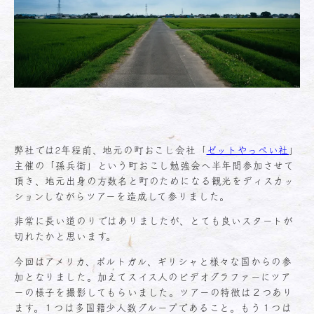
弊社では2年程前、地元の町おこし会社「
ゼットやっぺい社
」
主催の「孫兵衛」という町おこし勉強会へ半年間参加させて
頂き、地元出身の方数名と町のためになる観光をディスカッ
ションしながらツアーを造成して参りました。
非常に長い道のりではありましたが、とても良いスタートが
切れたかと思います。
今回はアメリカ、ポルトガル、ギリシャと様々な国からの参
加となりました。加えてスイス人のビデオグラファーにツア
ーの様子を撮影してもらいました。ツアーの特徴は２つあり
ます。１つは多国籍少人数グループであること。もう１つは