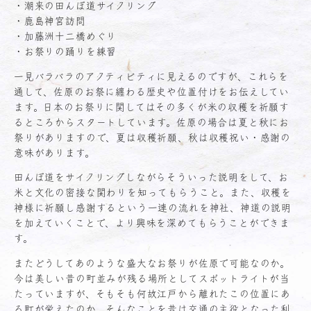
・潮来の田んぼ道サイクリング
・鹿島神宮訪問
・加藤洲十二橋めぐり
・お祭りの踊りを練習
一見バラバラのアクティビティに見えるのですが、これらを
通して、佐原のお祭に纏わる歴史や位置付けをお伝えしてい
ます。日本のお祭りに関してはその多くが米の収穫を祈願す
るところからスタートしています。佐原の場合は夏と秋にお
祭りがありますので、夏は収穫祈願、秋は収穫祝い・感謝の
意味があります。
田んぼ道をサイクリングしながらそういった説明をして、お
米と文化の密接な関わりを知ってもらうこと。また、収穫を
神様に祈願し感謝するという一連の流れを神社、神道の説明
を加えていくことで、より興味を深めてもらうことができま
す。
またどうしてあのような盛大なお祭りが佐原で可能なのか。
今は美しい昔の町並みが残る場所としてスポットライトが当
たっていますが、そもそも何故江戸から離れたこの位置にあ
る町が栄えたのか。そんなことを昔は交通の主役となった利