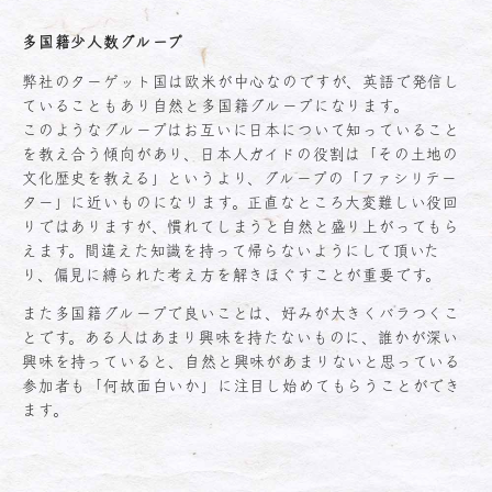
多国籍少人数グループ
弊社のターゲット国は欧米が中心なのですが、英語で発信し
ていることもあり自然と多国籍グループになります。
このようなグループはお互いに日本について知っていること
を教え合う傾向があり、日本人ガイドの役割は「その土地の
文化歴史を教える」というより、グループの「ファシリテー
ター」に近いものになります。正直なところ大変難しい役回
りではありますが、慣れてしまうと自然と盛り上がってもら
えます。間違えた知識を持って帰らないようにして頂いた
り、偏見に縛られた考え方を解きほぐすことが重要です。
また多国籍グループで良いことは、好みが大きくバラつくこ
とです。ある人はあまり興味を持たないものに、誰かが深い
興味を持っていると、自然と興味があまりないと思っている
参加者も「何故面白いか」に注目し始めてもらうことができ
ます。